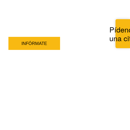
Píden
una ci
INFÓRMATE