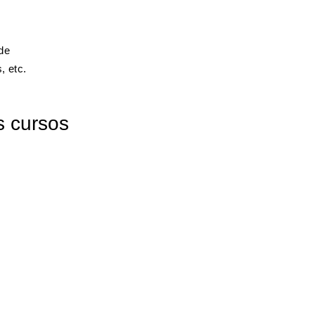
 de
, etc.
s cursos