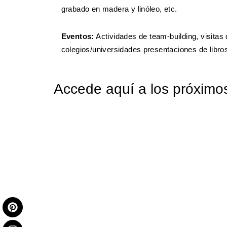
grabado en madera y linóleo, etc.
Eventos:
Actividades de team-building, visitas
colegios/universidades presentaciones de libros
Accede aquí a los próximo
P
I
i
n
n
s