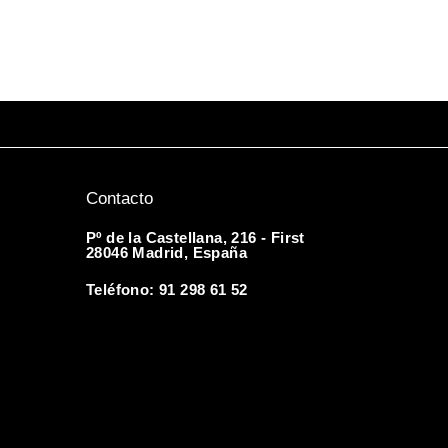
Contacto
Pº de la Castellana, 216 - First
28046 Madrid, España
Teléfono: 91 298 61 52
info@laimprentavintage5156.live-
website.com