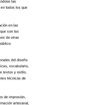
ándose las
en todos los que
ción en las
 que son las
ses de otras
público:
onales del diseño
nicas, vocabulario,
 textos y estilo,
ntes técnicas de
res de impresión,
ernación artesanal,