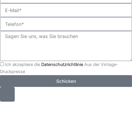
Ich akzeptiere die
Datenschutzrichtlinie
Aus der Vintage-
Druckpresse
Schicken
I
c
o
n
-
T