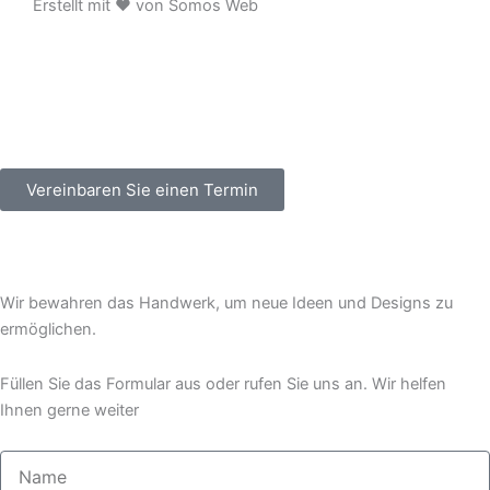
Erstellt mit ❤ von Somos Web
o
k
-
f
Vereinbaren Sie einen Termin
Wir bewahren das Handwerk, um neue Ideen und Designs zu
ermöglichen.
Füllen Sie das Formular aus oder rufen Sie uns an. Wir helfen
Ihnen gerne weiter