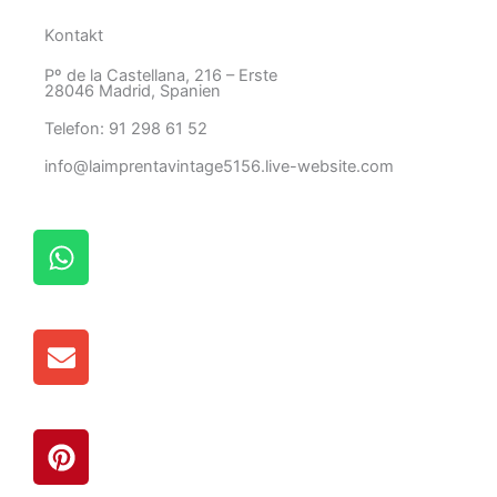
Kontakt
Pº de la Castellana, 216 – Erste
28046 Madrid, Spanien
Telefon: 91 298 61 52
info@laimprentavintage5156.live-website.com
W
h
a
t
U
s
m
A
s
p
c
p
P
h
i
l