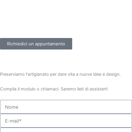
k
t
-
e
f
Richiedici un appuntamento
Preserviamo l'artigianato per dare vita a nuove idee e design.
Compila il modulo o chiamaci. Saremo lieti di assisterti