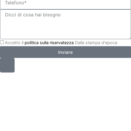
Accetto il
politica sulla riservatezza
Dalla stampa d'epoca
Inviare
I
c
o
n
a
-
t
e
l
e