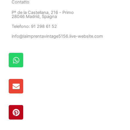
Contatto
Pº de la Castellana, 216 - Primo
28046 Madrid, Spagna
Telefono: 91 298 61 52
info@laimprentavintage5156.live-website.com
M
e
s
s
B
a
u
g
s
g
t
i
P
a
o
i
d
n
i