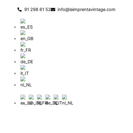
Vai
91 298 61 52
info@laimprentavintage.com
al
contenuto