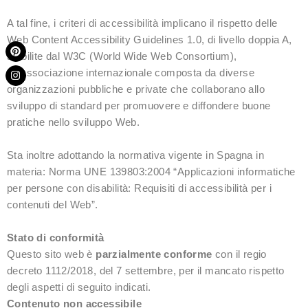
A tal fine, i criteri di accessibilità implicano il rispetto delle
Web Content Accessibility Guidelines 1.0, di livello doppia A,
P
P
i
r
stabilite dal W3C (World Wide Web Consortium),
n
o
un'associazione internazionale composta da diverse
t
f
e
i
organizzazioni pubbliche e private che collaborano allo
r
l
sviluppo di standard per promuovere e diffondere buone
e
o
s
u
pratiche nello sviluppo Web.
t
t
e
n
Sta inoltre adottando la normativa vigente in Spagna in
t
e
materia: Norma UNE 139803:2004 “Applicazioni informatiche
per persone con disabilità: Requisiti di accessibilità per i
contenuti del Web”.
Stato di conformità
Questo sito web è
parzialmente conforme
con il regio
decreto 1112/2018, del 7 settembre, per il mancato rispetto
degli aspetti di seguito indicati.
Contenuto non accessibile