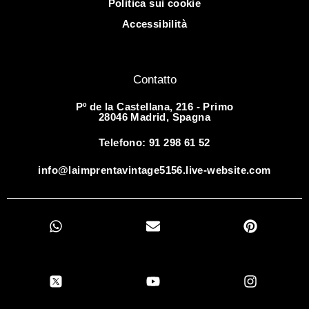
Politica sui cookie
Accessibilità
Contatto
Pº de la Castellana, 216 - Primo
28046 Madrid, Spagna
Telefono: 91 298 61 52
info@laimprentavintage5156.live-website.com
M
B
P
e
u
i
s
s
n
s
t
t
a
Y
a
P
e
g
o
r
r
g
u
o
e