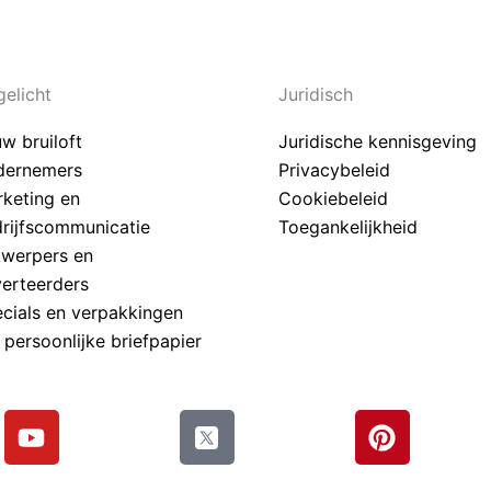
gelicht
Juridisch
w bruiloft
Juridische kennisgeving
dernemers
Privacybeleid
keting en
Cookiebeleid
rijfscommunicatie
Toegankelijkheid
werpers en
erteerders
cials en verpakkingen
persoonlijke briefpapier
Y
P
o
i
u
n