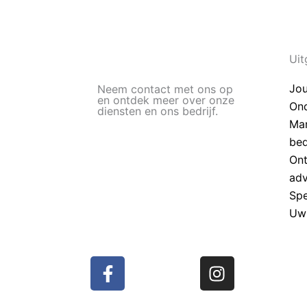
Uit
Jou
Neem contact met ons op
en ontdek meer over onze
On
diensten en ons bedrijf.
Mar
bed
Ont
adv
Spe
Uw 
F
I
a
n
c
s