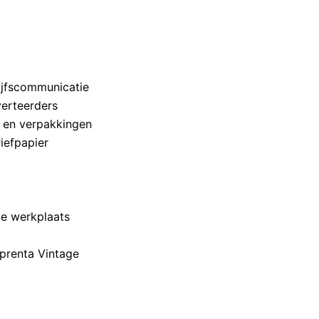
ijfscommunicatie
erteerders
n en verpakkingen
iefpapier
e werkplaats
mprenta Vintage