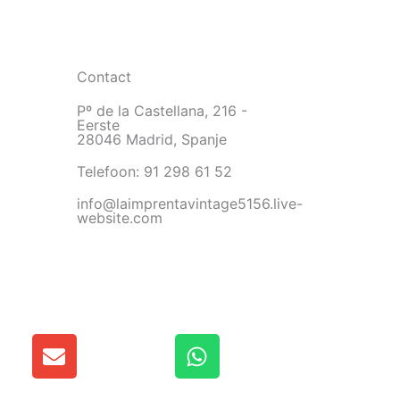
Contact
Pº de la Castellana, 216 -
Eerste
28046 Madrid, Spanje
Telefoon: 91 298 61 52
info@laimprentavintage5156.live-
website.com
E
W
n
h
v
a