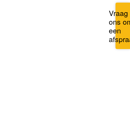
Vraag
ons o
een
afspra