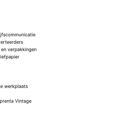
ijfscommunicatie
erteerders
n en verpakkingen
iefpapier
e werkplaats
mprenta Vintage