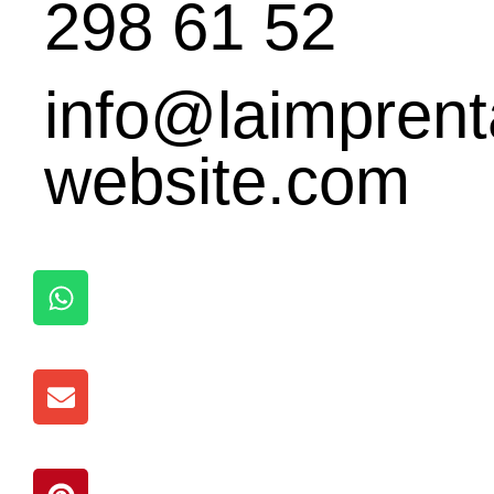
298 61 52
info@laimprent
website.com
W
h
a
t
U
s
m
A
s
p
c
p
P
h