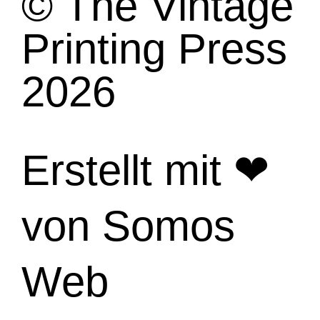
© The Vintage
b
m
o
Printing Press
o
k
-
2026
f
Erstellt mit ❤
von Somos
Web