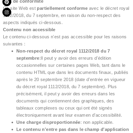
État de conformité
i
n
n
s
Ce site Web est
partiellement conforme
avec le décret royal
t
t
1112/2018, du 7 septembre, en raison du non-respect des
e
a
r
g
aspects indiqués ci-dessous.
e
r
Contenu non accessible
s
a
t
m
Le contenu ci-dessous n'est pas accessible pour les raisons
suivantes :
Non-respect du décret royal 1112/2018 du 7
septembre
:Il peut y avoir des erreurs d'édition
occasionnelles sur certaines pages Web, tant dans le
contenu HTML que dans les documents finaux, publiés
après le 20 septembre 2018 (date d'entrée en vigueur
du décret royal 1112/2018, du 7 septembre). Plus
précisément, il peut y avoir des erreurs dans les
documents qui contiennent des graphiques, des
tableaux complexes ou ceux qui ont été signés
électroniquement avant leur examen d’accessibilité.
Une charge disproportionnée
: non applicable.
Le contenu n'entre pas dans le champ d'application