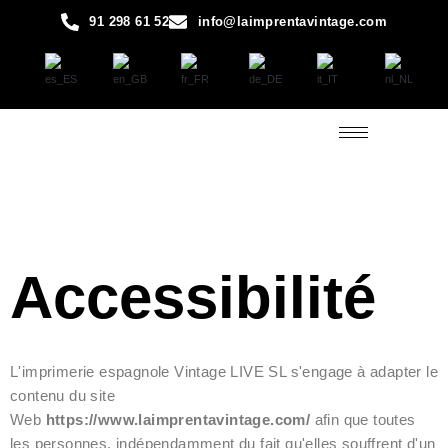
Passer
91 298 61 52
info@laimprentavintage.com
au
contenu
Accessibilité
L'imprimerie espagnole Vintage LIVE SL s'engage à adapter le
contenu du site
Web
https://www.laimprentavintage.com/
afin que toutes
les personnes, indépendamment du fait qu'elles souffrent d'un