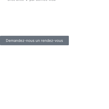
o
k
-
f
Demandez-nous un rendez-vous