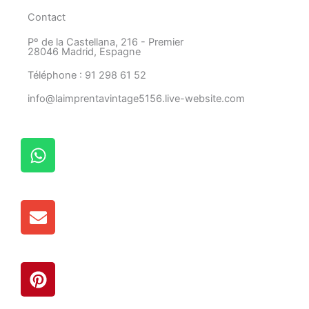
Contact
Pº de la Castellana, 216 - Premier
28046 Madrid, Espagne
Téléphone : 91 298 61 52
info@laimprentavintage5156.live-website.com
W
h
a
t
E
s
n
A
v
p
e
p
P
l
i
o
n