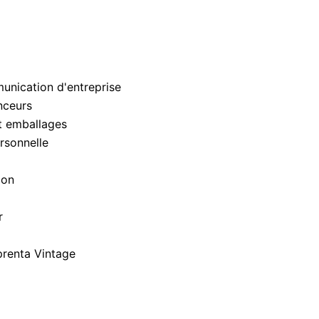
unication d'entreprise
nceurs
t emballages
rsonnelle
ion
r
prenta Vintage