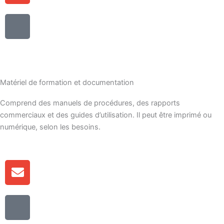
n
v
e
I
e
-
c
l
c
ô
o
o
n
p
m
e
p
b
-
e
Matériel de formation et documentation
i
t
n
Comprend des manuels de procédures, des rapports
é
é
commerciaux et des guides d’utilisation. Il peut être imprimé ou
l
numérique, selon les besoins.
é
p
h
E
o
n
n
v
e
I
e
-
c
l
c