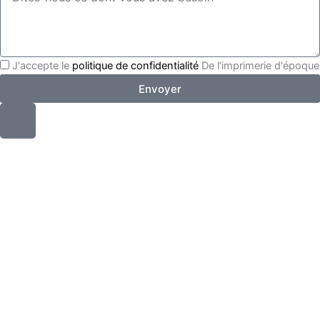
J'accepte le
politique de confidentialité
De l'imprimerie d'époque
Envoyer
I
c
ô
n
e
-
t
é
l
é
p
h