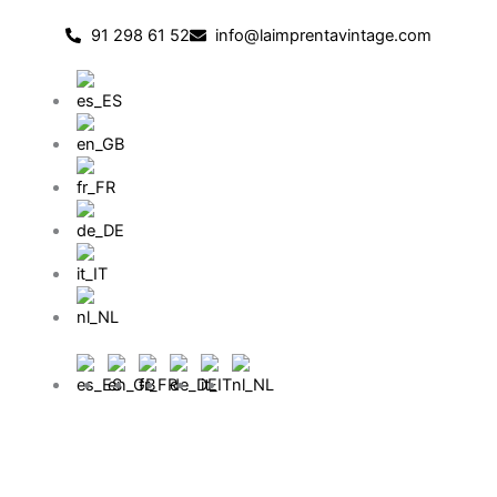
Passer
91 298 61 52
info@laimprentavintage.com
au
contenu