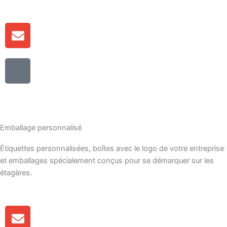
h
o
E
n
n
e
v
-
I
e
c
c
l
o
ô
o
m
n
p
b
e
p
i
-
e
Emballage personnalisé
n
t
é
Étiquettes personnalisées, boîtes avec le logo de votre entreprise
é
et emballages spécialement conçus pour se démarquer sur les
l
étagères.
é
p
h
E
o
n