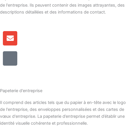
de l'entreprise. Ils peuvent contenir des images attrayantes, des
descriptions détaillées et des informations de contact.
E
n
v
I
e
c
l
ô
o
n
p
e
p
-
e
Papeterie d'entreprise
t
Il comprend des articles tels que du papier à en-tête avec le logo
é
de l'entreprise, des enveloppes personnalisées et des cartes de
l
vœux d'entreprise. La papeterie d’entreprise permet d’établir une
é
identité visuelle cohérente et professionnelle.
p